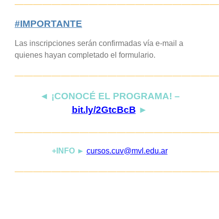
——————————————————————
#IMPORTANTE
Las inscripciones serán confirmadas vía e-mail a
quienes hayan completado el formulario.
——————————————————————
◄ ¡CONOCÉ EL PR
OGRA
MA! –
bit.ly/2GtcBcB
►
——————————————————————
+INFO
►
cursos.cuv@mvl.edu.ar
——————————————————————