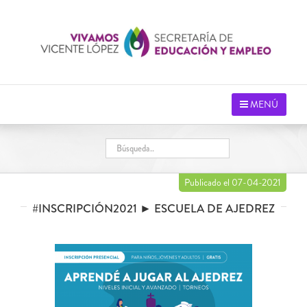
Saltar
al
contenido
MENÚ
Publicado el 07-04-2021
#INSCRIPCIÓN2021 ► ESCUELA DE AJEDREZ
Ver
imagen
más
grande