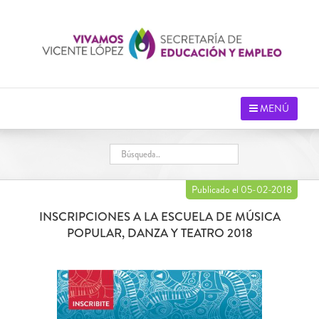
Saltar
al
contenido
MENÚ
Publicado el 05-02-2018
INSCRIPCIONES A LA ESCUELA DE MÚSICA
POPULAR, DANZA Y TEATRO 2018
Ver
imagen
más