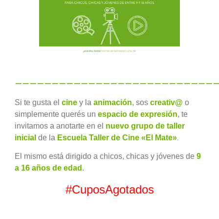
grande
———————————————————————————
Si te gusta el
cine
y la
animación
, sos
c
rea
tiv@
o
simplemente querés un
espacio de expresión
, te
invitamos a anotarte en el
nuevo grupo de taller
.
inicial
de la
Escuela Taller de Cine «El Mate»
El mismo está dirigido a chicos, chicas y jóvenes de
9
a 16 años de edad
.
#CuposAgotados