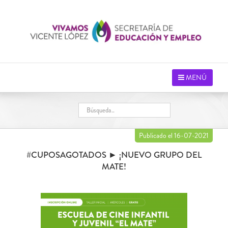
Saltar
al
contenido
MENÚ
Publicado el 16-07-2021
#CUPOSAGOTADOS ► ¡NUEVO GRUPO DEL
MATE!
Ver
imagen
más