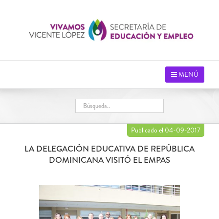
Saltar
al
contenido
MENÚ
Publicado el 04-09-2017
LA DELEGACIÓN EDUCATIVA DE REPÚBLICA
DOMINICANA VISITÓ EL EMPAS
Ver
imagen
más