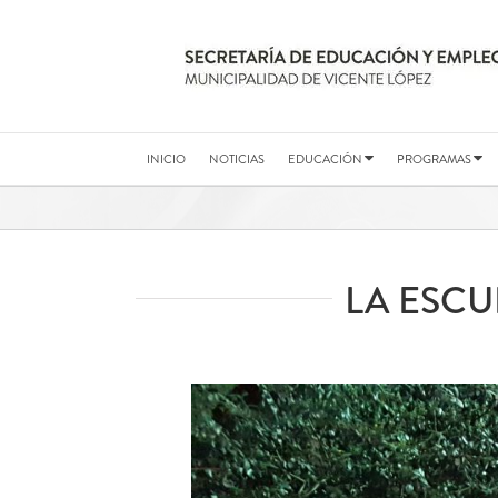
Saltar
al
contenido
INICIO
NOTICIAS
EDUCACIÓN
PROGRAMAS
LA ESCU
Ver
imagen
más
grande