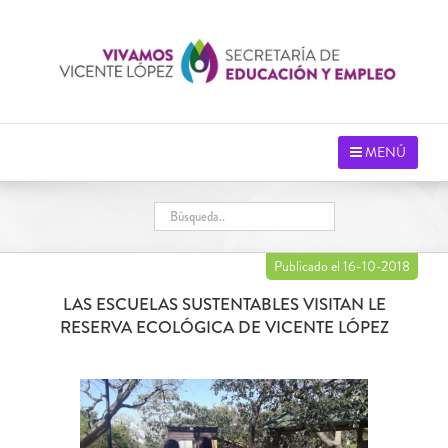
Saltar
al
contenido
MENÚ
Publicado el 16-10-2018
LAS ESCUELAS SUSTENTABLES VISITAN LE
RESERVA ECOLÓGICA DE VICENTE LÓPEZ
Ver
imagen
más