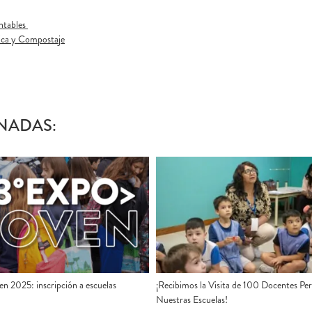
ntables
gica y Compostaje
NADAS:
n 2025: inscripción a escuelas
¡Recibimos la Visita de 100 Docentes Pe
Nuestras Escuelas!