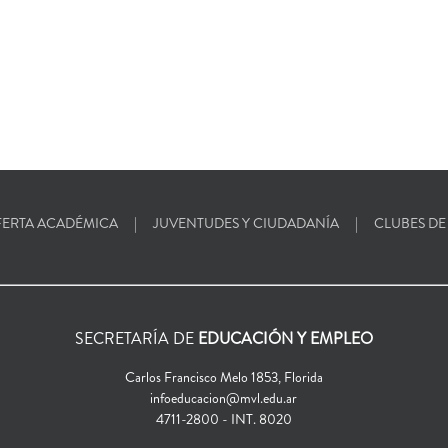
ERTA ACADÉMICA
JUVENTUDES Y CIUDADANÍA
CLUBES DE
SECRETARÍA DE
EDUCACIÓN Y EMPLEO
Carlos Francisco Melo 1853, Florida
infoeducacion@mvl.edu.ar
4711-2800 - INT. 8020