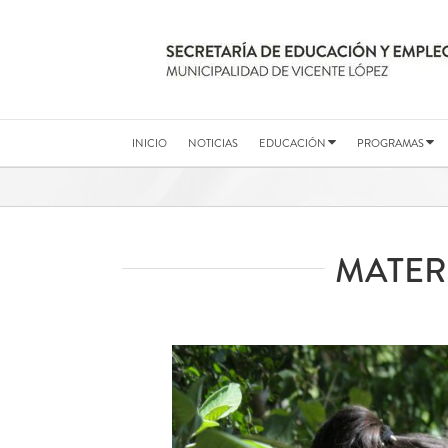
Saltar
al
contenido
INICIO
NOTICIAS
EDUCACIÓN
PROGRAMAS
MATER
Ver
imagen
más
grande