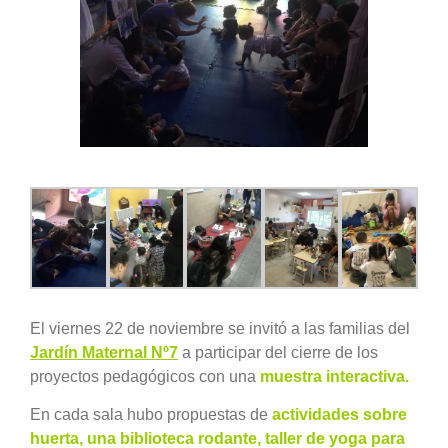
grande
El viernes 22 de noviembre se invitó a las familias del
Jardín Maternal Nº7
a participar del cierre de los
proyectos pedagógicos con una
muestra interactiva.
En cada sala hubo propuestas de
actividades sobre
huerta, una biblioteca rodante, taller de yoga para