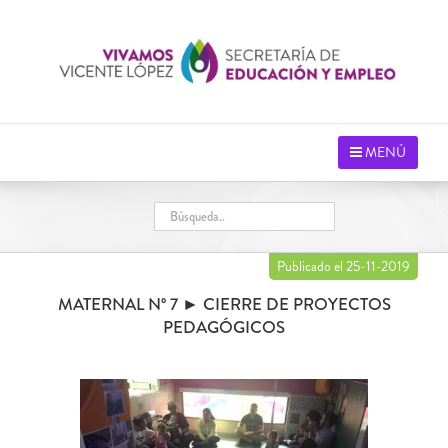
Saltar
al
contenido
MENÚ
Publicado el 25-11-2019
MATERNAL Nº 7 ► CIERRE DE PROYECTOS
PEDAGÓGICOS
Ver
imagen
más