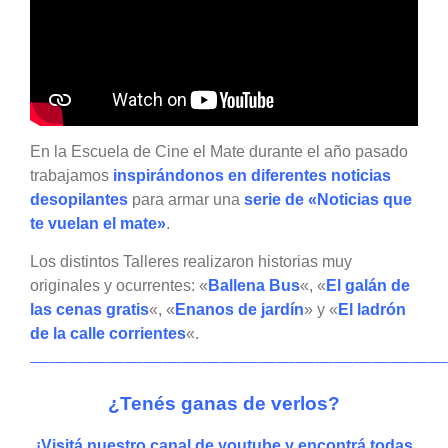
En la Escuela de Cine el Mate durante el año pasado
trabajamos
inspirándonos en diferentes noticias
desopilantes
para armar una
serie de «Noticias que
te vuelan el mate»
.
Los distintos Talleres realizaron historias muy
originales y ocurrentes: «
Ballena Bus
«, «
El galán de
las cenas gratis
«, «
Enanos de jardín
» y «
El ladrón
de la calle corrientes
«.
——————————————————————
¿Tenés ganas de verlos?
¡Visitá nuestro canal de youtube y encontrá todas