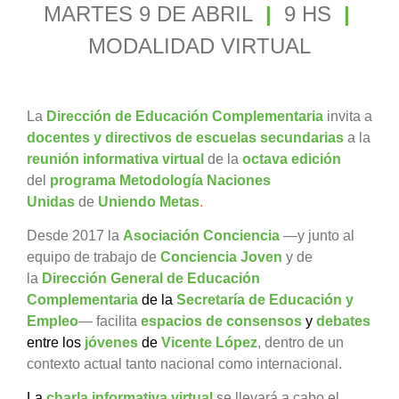
MARTES 9 DE ABRIL
|
9 HS
|
MODALIDAD VIRTUAL
La
Dirección de Educación Complementaria
invita a
docentes y directivos de escuelas secundarias
a la
reunión
informativa virtual
de la
octava edición
del
programa
Metodología Naciones
Unidas
de
Uniendo Metas
.
Desde 2017 la
Asociación Conciencia
—y junto al
equipo de trabajo de
Conciencia Joven
y de
la
Dirección General de Educación
Complementaria
de la
Secretaría de Educación y
Empleo
— facilita
espacios de consensos
y
debates
entre los
jóvenes
de
Vicente López
, dentro de un
contexto actual tanto nacional como internacional.
La
charla informativa virtual
se llevará a cabo el