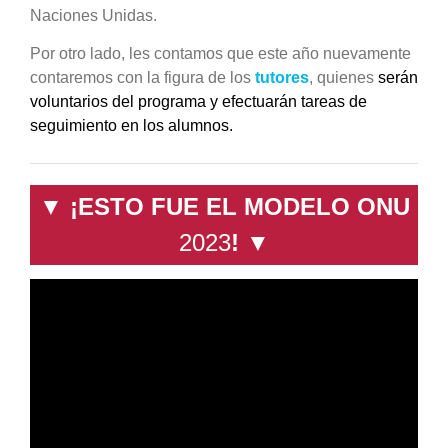
Naciones Unidas.
Por otro lado, les contamos que este año nuevamente
contaremos con la figura de los
tutores
, quienes
serán
voluntarios del programa y efectuarán tareas de
seguimiento en los alumnos.
▼
¡ESTO FUE EL MODELO ONU
2023
!
▼