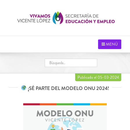
Saltar
al
contenido
MENÚ
Publicado el 05-03-2024
¡SÉ PARTE DEL MODELO ONU 2024!
Ver
imagen
más
grande