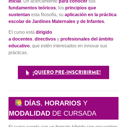
Inicial
. Un acercamiento
para conocer
sus
fundamentos teór
icos
, los
principios que
sustentan
esta filosofía, su
aplicación en la práctica
escolar de Jardines Maternales y de Infantes
.
El curso está
dirigido
a
docentes
,
directivos
y
profesionales del ámbito
educativo
, que estén interesados en innovar sus
prácticas.
¡QUIERO PRE-INSCRIBIRME!
DÍAS
,
HORARIOS
Y
MODALIDAD
DE CURSADA
El curso cuenta con un formato híbrido con encuentros