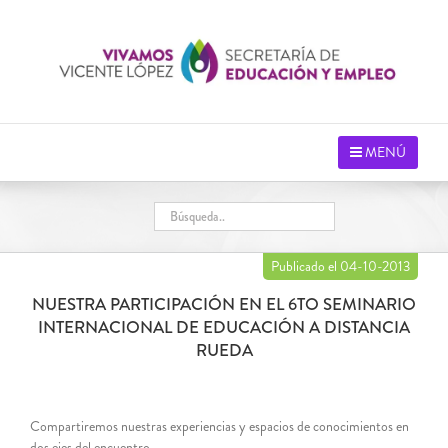
Saltar
al
contenido
MENÚ
Publicado el 04-10-2013
NUESTRA PARTICIPACIÓN EN EL 6TO SEMINARIO
INTERNACIONAL DE EDUCACIÓN A DISTANCIA
RUEDA
Compartiremos nuestras experiencias y espacios de conocimientos en
dos ejes del encuentro.