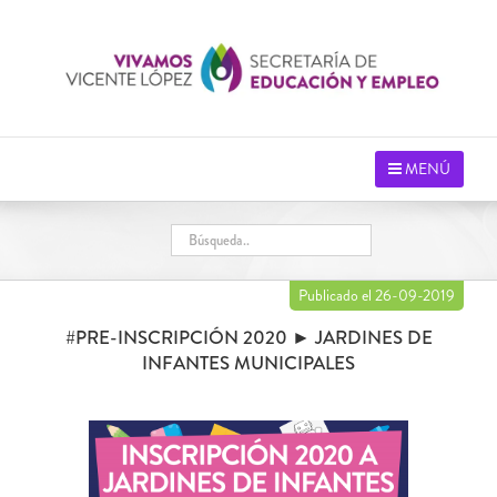
Saltar
al
contenido
MENÚ
Publicado el 26-09-2019
#PRE-INSCRIPCIÓN 2020 ► JARDINES DE
INFANTES MUNICIPALES
Ver
imagen
más