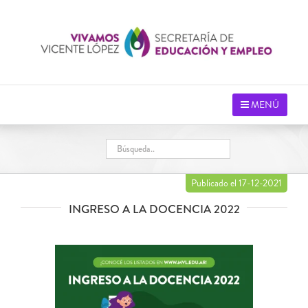
Saltar
al
contenido
MENÚ
Publicado el 17-12-2021
INGRESO A LA DOCENCIA 2022
Ver
imagen
más
grande