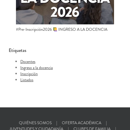
#Pre-Inscripción2026
INGRESO A LA DOCENCIA
Etiquetas
Docentes
Ingreso a la docencia
Inscripción
Listados
QUIÉNES SOMOS
OFERTA ACADÉMICA
JUVENTUDES Y CIUDADANÍA
CLUBES DE FAMILIA