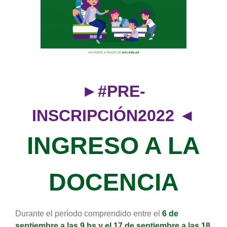
grande
►
#PRE-
INSCRIPCIÓN2022
◄
INGRESO A LA
DOCENCIA
Durante el período comprendido entre el
6 de
septiembre a las 9 hs y el 17 de septiembre a las 18