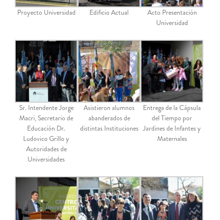
Proyecto Universidad
Edificio Actual
Acto Presentación
Universidad
Sr. Intendente Jorge
Asistieron alumnos
Entrega de la Cápsula
Macri, Secretario de
abanderados de
del Tiempo por
Educación Dr.
distintas Instituciones
Jardines de Infantes y
Ludovico Grillo y
Maternales
Autoridades de
Universidades