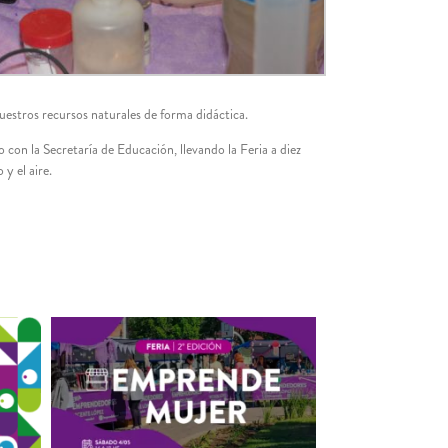
uestros recursos naturales de forma didáctica.
 con la Secretaría de Educación, llevando la Feria a diez
y el aire.