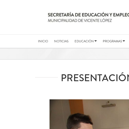
Saltar
al
contenido
INICIO
NOTICIAS
EDUCACIÓN
PROGRAMAS
PRESENTACIÓN
Ver
imagen
más
grande