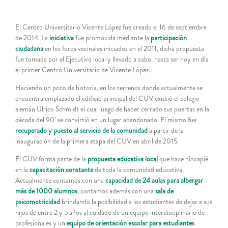
El Centro Universitario Vicente López fue creado el 16 de septiembre
de 2014. La
iniciativa
fue promovida mediante la
participación
ciudadana
en los foros vecinales iniciados en el 2011, dicha propuesta
fue tomada por el Ejecutivo local y llevado a cabo, hasta ser hoy en día
el primer Centro Universitario de Vicente López.
Haciendo un poco de historia, en los terrenos donde actualmente se
encuentra emplazado el edificio principal del CUV existió el colegio
alemán Ulrico Schmidt el cual luego de haber cerrado sus puertas en la
década del 90′ se convirtió en un lugar abandonado. El mismo fue
recuperado y puesto al servicio de la comunidad
a partir de la
inauguración de la primera etapa del CUV en abril de 2015.
El CUV forma parte de la
propuesta educativa local
que hace hincapié
en la
capacitación constante
de toda la comunidad educativa.
Actualmente contamos con una
capacidad de 24 aulas para albe
r
gar
más de 1000 alumnos
, contamos además con una
sala de
psicomotricidad
brindando la posibilidad a los estudiantes de dejar a sus
hijos de entre 2 y 5 años al cuidado de un equipo interdisciplinario de
profesionales y un
equipo de orientación escolar para estudiantes
.