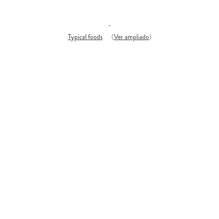
Typical foods
(
Ver ampliado
)