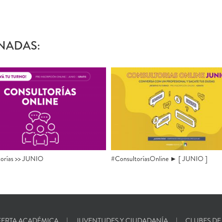
NADAS:
orías >> JUNIO
#ConsultoríasOnline ► [ JUNIO ]
ERTA ACADÉMICA
JUVENTUDES Y CIUDADANÍA
CLUBES DE