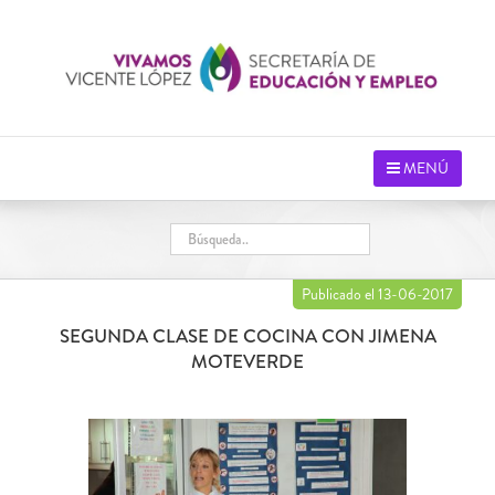
Saltar
al
contenido
MENÚ
Publicado el 13-06-2017
SEGUNDA CLASE DE COCINA CON JIMENA
MOTEVERDE
Ver
imagen
más