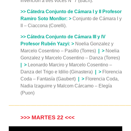
Invención a tres voces N° 7 (Bach).
>> Cátedra Conjunto de Cámara I y II Profesor
Ramiro Soto Monllor:
>
Conjunto de Cámara I y
II – Ciaccona (Corelli).
>> Cátedra Conjunto de Cámara III y IV
Profesor Rubén Yazyi:
>
Noelia Gonzalez y
Marcelo Cosentino – Pasillo (Torres)
|
>
Noelia
Gonzalez y Marcelo Cosentino – Danza (Torres)
|
>
Leonardo Marciro y Marcelo Cosentino –
Danza del Trigo e Idilio (Ginastera)
|
>
Florencia
Coda – Fantasía (Gaubert)
|
>
Florencia Coda,
Nadia Izaguirre y Malcom Cárcamo – Elegía
(Puon)
——————————————————————
>>> MARTES 22 <<<