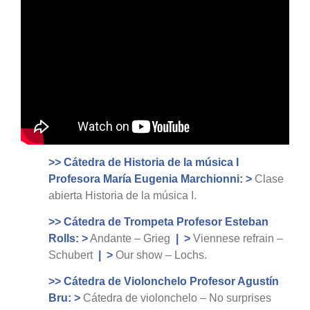
>> Cátedra de Historia de la música I
Profesora María Eugenia Marchionni: >
Clase
abierta Historia de la música I.
>> Cátedra de Trompeta Profesor Esteban
Rolls: >
Andante – Grieg
|
>
Viennese refrain –
Schubert
|
>
Our show – Lochs.
>> Cátedra de Violonchelo Profesor Agustín
Bru: >
Cátedra de violonchelo – No surprises