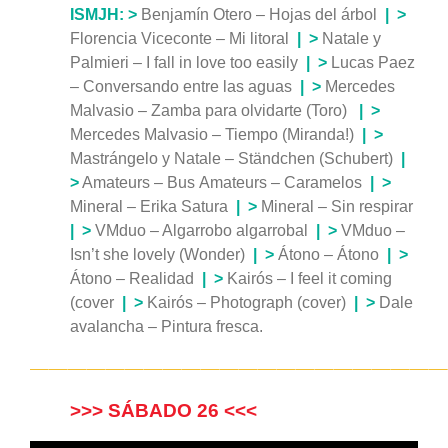
ISMJH:
>
Benjamín Otero – Hojas del árbol
|
>
Florencia Viceconte – Mi litoral
|
>
Natale y
Palmieri – I fall in love too easily
|
>
Lucas Paez
– Conversando entre las aguas
|
>
Mercedes
Malvasio – Zamba para olvidarte (Toro)
|
>
Mercedes Malvasio – Tiempo (Miranda!)
|
>
Mastrángelo y Natale – Ständchen (Schubert)
|
>
Amateurs – Bus Amateurs – Caramelos
|
>
Mineral – Erika Satura
| >
Mineral – Sin respirar
|
>
VMduo – Algarrobo algarrobal
| >
VMduo –
Isn’t she lovely (Wonder)
|
>
Átono – Átono
|
>
Átono – Realidad
|
>
Kairós – I feel it coming
(cover
|
>
Kairós – Photograph (cover)
|
>
Dale
avalancha – Pintura fresca.
——————————————————————
>>> SÁBADO 26 <<<