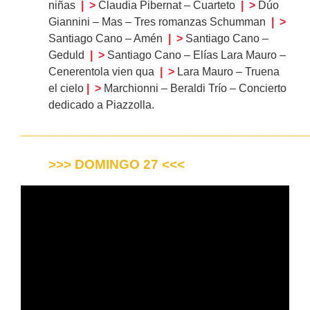
niñas
|
>
Claudia Pibernat – Cuarteto
| >
Dúo
Giannini – Mas – Tres romanzas Schumman
|
>
Santiago Cano – Amén
|
>
Santiago Cano –
Geduld
| >
Santiago Cano – Elías Lara Mauro –
Cenerentola vien qua
| >
Lara Mauro – Truena
el cielo
| >
Marchionni – Beraldi Trío – Concierto
dedicado a Piazzolla.
——————————————————————
>>> DOMINGO 27 <<<