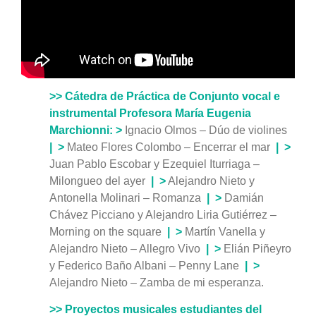
>> Cátedra de Práctica de Conjunto vocal e
instrumental Profesora María Eugenia
Marchionni:
>
Ignacio Olmos – Dúo de violines
|
>
Mateo Flores Colombo – Encerrar el mar
|
>
Juan Pablo Escobar y Ezequiel Iturriaga –
Milongueo del ayer
|
>
Alejandro Nieto y
Antonella Molinari – Romanza
|
>
Damián
Chávez Picciano y Alejandro Liria Gutiérrez –
Morning on the square
|
>
Martín Vanella y
Alejandro Nieto – Allegro Vivo
|
>
Elián Piñeyro
y Federico Baño Albani – Penny Lane
|
>
Alejandro Nieto – Zamba de mi esperanza.
>> Proyectos musicales estudiantes del