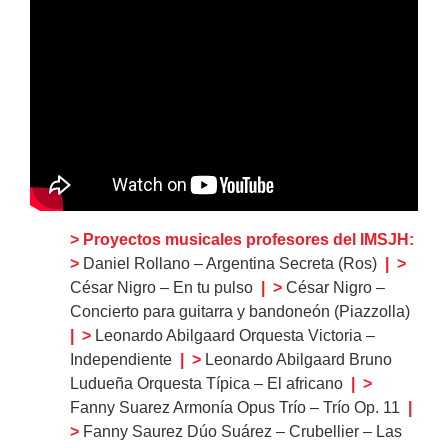
> Proyectos musicales profesores del IMSJH:
>
Daniel Rollano – Argentina Secreta (Ros)
|
>
César Nigro – En tu pulso
|
>
César Nigro –
Concierto para
guitarra y bandoneón (Piazzolla)
|
>
Leonardo Abilgaard Orquesta Victoria –
Independiente
|
>
Leonardo Abilgaard Bruno
Ludueña Orquesta Típica – El africano
|
>
Fanny Suarez Armonía Opus Trío – Trío Op. 11
|
>
Fanny Saurez Dúo Suárez – Crubellier – Las