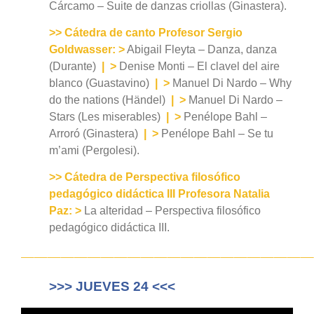
Cárcamo – Suite de danzas criollas (Ginastera).
>> Cátedra de canto Profesor Sergio
Goldwasser:
>
Abigail Fleyta – Danza, danza
(Durante)
|
>
Denise Monti – El clavel del aire
blanco (Guastavino)
|
>
Manuel Di Nardo – Why
do the nations (Händel)
|
>
Manuel Di Nardo –
Stars (Les miserables)
|
>
Penélope Bahl –
Arroró (Ginastera)
|
>
Penélope Bahl – Se tu
m’ami (Pergolesi).
>> Cátedra de Perspectiva filosófico
pedagógico didáctica III Profesora Natalia
Paz:
>
La alteridad – Perspectiva filosófico
pedagógico didáctica III.
——————————————————————
>>> JUEVES 24 <<<