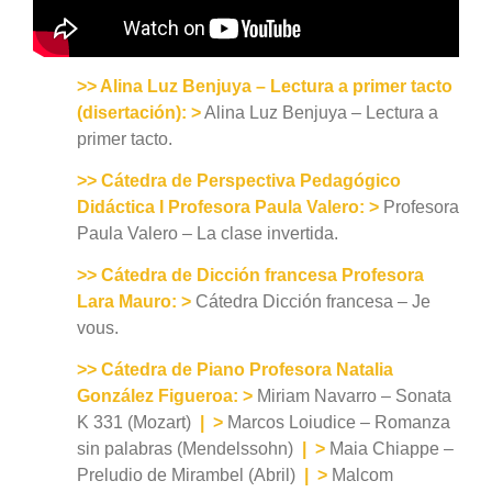
>> Alina Luz Benjuya – Lectura a primer tacto
(disertación):
>
Alina Luz Benjuya – Lectura a
primer tacto.
>> Cátedra de Perspectiva Pedagógico
Didáctica I Profesora Paula Valero:
>
Profesora
Paula Valero – La clase invertida.
>> Cátedra de Dicción francesa Profesora
Lara Mauro:
>
Cátedra Dicción francesa – Je
vous.
>> Cátedra de Piano Profesora Natalia
González Figueroa:
>
Miriam Navarro – Sonata
K 331 (Mozart)
|
>
Marcos Loiudice – Romanza
sin palabras (Mendelssohn)
|
>
Maia Chiappe –
Preludio de Mirambel (Abril)
|
>
Malcom