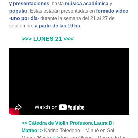
y
presentaciones
, hasta
música académica
y
popular
. Estas estarán presentadas en
formato vide
o
-uno por día-
durante la semana del 21 al 27 de
septiembre
a partir de las 19 hs
.
>>> LUNES 21 <<<
>> Cátedra de Violín Profesora Laura Di
Matteo:
>
Karina Toledano – Minué en Sol
Mayor (Bach)
| >
Ignacio Olmos – Danza de las