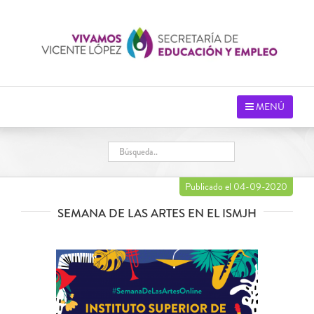
Saltar
al
contenido
MENÚ
Publicado el 04-09-2020
SEMANA DE LAS ARTES EN EL ISMJH
Ver
imagen
más
grande