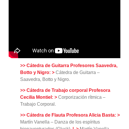
>> Cátedra de Guitarra Profesores Saavedra,
Botto y Nigro:
>
Cátedra de Guitarra –
Saavedra, Botto y Nigro.
>> Cátedra de Trabajo corporal Profesora
Cecilia Montiel:
>
Corporización rítmica –
Trabajo Corporal.
>> Cátedra de Flauta Profesora Alicia Basta:
>
Martín Vanella – Danza de los espíritus
bienaventurados (Gluck)
|
>
Martín Vanella –