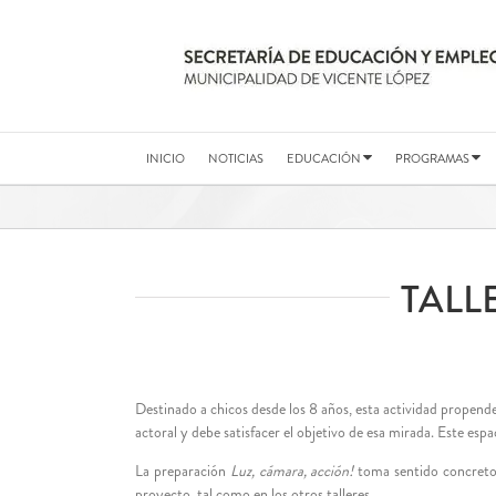
Saltar
al
contenido
INICIO
NOTICIAS
EDUCACIÓN
PROGRAMAS
TALL
Destinado a chicos desde los 8 años, esta actividad propende
actoral y debe satisfacer el objetivo de esa mirada. Este es
La preparación
Luz, cámara, acción!
toma sentido concreto a
proyecto, tal como en los otros talleres.