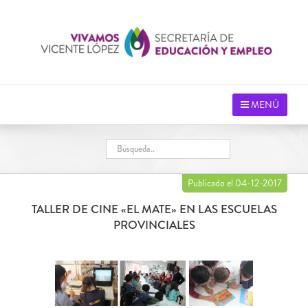
Saltar
al
contenido
MENÚ
Publicado el 04-12-2017
TALLER DE CINE «EL MATE» EN LAS ESCUELAS
PROVINCIALES
Ver
imagen
más