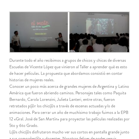
grande
Durante todo el año recibimos a grupos de chicos y chicas de diversas
Escuelas de Vicente López que vinieron al Taller a aprender qué es esto
de hacer películas. La propuesta que abordamos consistió en contar
historias de mujeres reales.
Conocer un poco más acerca de grandes mujeres de Argentina y Latino
América que fueron abriendo caminos. Personajes tales como Paquita
Bernardo, Carola Lorenzini, Julieta Lanteri, entre otras, fueron
retratados p@r los chic@s a través de escenas actuadas y/o de
animaciones. Para cerrar un año de muchísimo trabajo fuimos a la EPB
12 «Gral. José de San Martín» para proyectar las películas realizadas por
5to y 6to Grado.
L@s chic@s disfrutaron mucho ver sus cortos en pantalla grande junto
a sus compañer@s y docentes. Nosotros felices de poder seguir