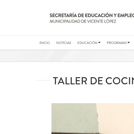
Saltar
al
contenido
INICIO
NOTICIAS
EDUCACIÓN
PROGRAMAS
TALLER DE COC
Ver
imagen
más
grande