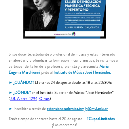
grande
Si sos docente, estudiante o profesional de música y estás interesado
en
abordar y profundizar tu formación inicial pianística,
te invitamos
a
participar del taller de la profesora,
pianista y clavecinista
María
Eugenia Marchionni
junto al
Instituto de Música José Hernández
.
►
¿CUÁNDO?
El viernes 24 de agosto desde las 18 a las 20:30hs
►
¿DÓNDE?
en el Instituto Superior de Música “José Hernández”
(
J.B. Alberdi 1294, Olivos
)
►
Inscribite a través de
extensionacademica.ismjh@mvl.edu.ar
Tenés tiempo de anotarte hasta el 20 de agosto –
#
CuposLimitados
¡Los esperamos!