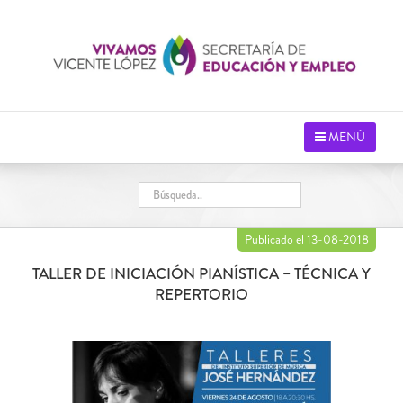
Saltar
al
contenido
MENÚ
Publicado el 13-08-2018
TALLER DE INICIACIÓN PIANÍSTICA – TÉCNICA Y
REPERTORIO
Ver
imagen
más