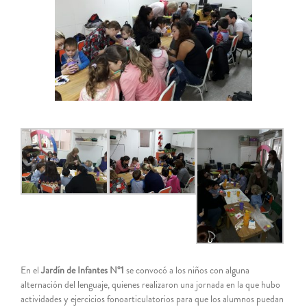
grande
En el
Jardín de Infantes N°1
se convocó a los niños con alguna
alternación del lenguaje, quienes realizaron una jornada en la que hubo
actividades y ejercicios fonoarticulatorios para que los alumnos puedan