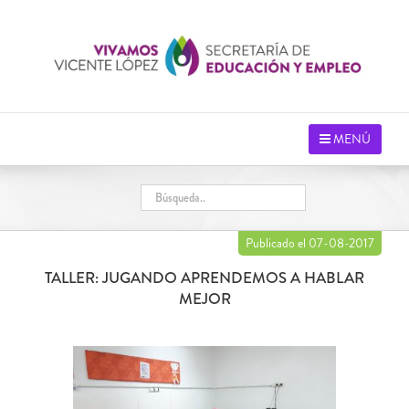
Saltar
al
contenido
MENÚ
Publicado el 07-08-2017
TALLER: JUGANDO APRENDEMOS A HABLAR
MEJOR
Ver
imagen
más