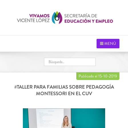
Saltar
al
contenido
MENÚ
Publicado el 15-10-2019
#TALLER PARA FAMILIAS SOBRE PEDAGOGÍA
MONTESSORI EN EL CUV
Ver
imagen
más