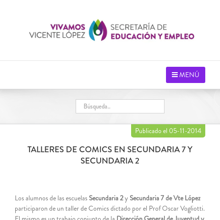
Saltar
al
contenido
MENÚ
Publicado el 05-11-2014
TALLERES DE COMICS EN SECUNDARIA 7 Y
SECUNDARIA 2
Los alumnos de las escuelas
Secundaria 2
y
Secundaria 7 de Vte López
participaron de un taller de Comics dictado por el Prof Oscar Vogliotti.
El mismo es un trabajo conjunto de la
Dirección General de Juventud y