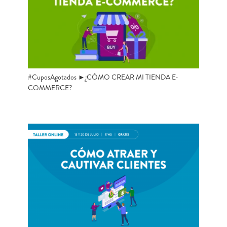
#CuposAgotados ►¿CÓMO CREAR MI TIENDA E-
COMMERCE?