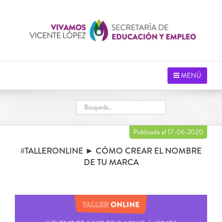
Saltar
al
contenido
MENÚ
Publicado el 17-06-2020
#TALLERONLINE ► CÓMO CREAR EL NOMBRE
DE TU MARCA