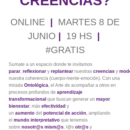
CREENCIAS?
ONLINE
|
MARTES 8 DE
JUNIO
|
19 HS
|
#GRATIS
Sumate a un espacio donde te invitamos
parar
,
reflexionar
y
replantear
nuestras
creencias
y
mod
nuestra coherencia (cuerpo-mente-emoción). Con una
mirada
Ontológica
, el Arte de acompañar a otros en
procesos profundos de
aprendizaje
transformacional
que buscan generar un
mayor
bienestar
, más
efectividad
y
un
aumento
del
potencial de acción
,
ampliando
el
mundo interpretativo
que tenemos
sobre
nosotr@s mism@s
, l@s
otr@s
y