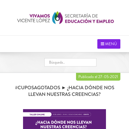
Saltar
al
contenido
MENÚ
Publicado el 27-05-2021
#CUPOSAGOTADOS ► ¿HACIA DÓNDE NOS
LLEVAN NUESTRAS CREENCIAS?
Ver
imagen
más