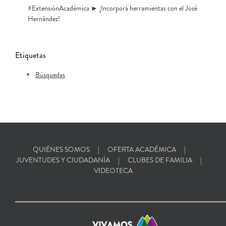
#ExtensiónAcadémica ► ¡Incorporá herramientas con el José
Hernández!
Etiquetas
Búsquedas
QUIÉNES SOMOS
OFERTA ACADÉMICA
JUVENTUDES Y CIUDADANÍA
CLUBES DE FAMILIA
VIDEOTECA