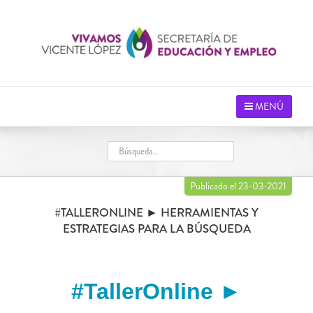
Saltar
al
contenido
MENÚ
Publicado el 23-03-2021
#TALLERONLINE ► HERRAMIENTAS Y
ESTRATEGIAS PARA LA BÚSQUEDA
#TallerOnline ►