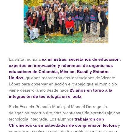
grande
La visita reunió a
ex ministras, secretarios de educación,
expertos en innovación y referentes de organismos
educativos de Colombia, México, Brasil y Estados
Unidos
,
quienes recorrieron dos instituciones de Vicente
López para observar en acción el trabajo que el municipio
viene desarrollando desde hace
29 años en torno a la
integración de tecnología en el aula.
En la Escuela Primaria Municipal Manuel Dorrego, la
delegación recorrió distintas propuestas de aprendizaje con
tecnología integrada. Los alumnos
trabajaron con
Chromebooks en actividades de comprensión lectora
y
pensamiento crítico a partir de textos literarios, realizando