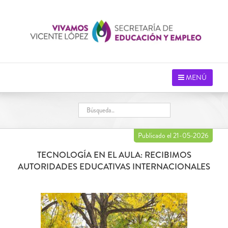
Saltar
al
contenido
MENÚ
Publicado el 21-05-2026
TECNOLOGÍA EN EL AULA: RECIBIMOS
AUTORIDADES EDUCATIVAS INTERNACIONALES
Ver
imagen
más