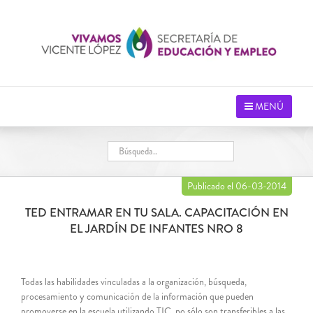
Saltar
al
contenido
MENÚ
Publicado el 06-03-2014
TED ENTRAMAR EN TU SALA. CAPACITACIÓN EN
EL JARDÍN DE INFANTES NRO 8
Todas las habilidades vinculadas a la organización, búsqueda,
procesamiento y comunicación de la información que pueden
promoverse en la escuela utilizando TIC, no sólo son transferibles a las