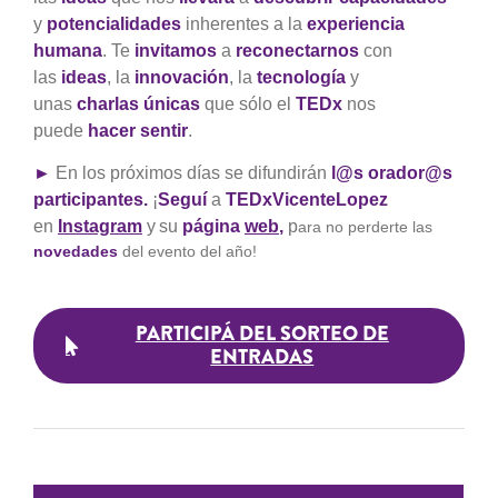
y
potencialidades
inherentes a la
experiencia
humana
. Te
invitamos
a
reconectarnos
con
las
ideas
, la
innovación
, la
tecnología
y
unas
charlas únicas
que sólo el
TEDx
nos
puede
hacer sentir
.
►
En los próximos días se difundirán
l@s orador@s
participantes.
¡
Seguí
a
TEDxVicenteLopez
en
Instagram
y
su
página
web
,
p
ara no perderte las
novedades
del evento del año!
PARTICIPÁ DEL SORTEO DE
ENTRADAS