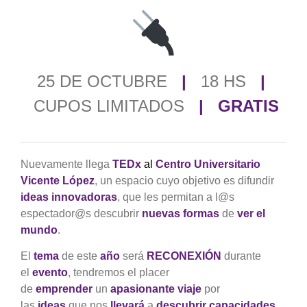
25 DE OCTUBRE
|
18 HS
|
CUPOS LIMITADOS
| GRATIS
Nuevamente llega
TEDx
al
Centro Universitario
Vicente López
, un espacio cuyo objetivo es difundir
ideas innovadoras
, que les permitan a l@s
espectador@s descubrir
nuevas formas
de
ver el
mundo
.
El
tema
de este
año
será
RECONEXIÓN
durante
el
evento
, tendremos el placer
de
emprender
un
apasionante viaje
por
las
ideas
que nos
llevará
a
descubrir capacidades