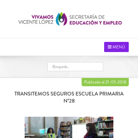
Saltar
al
contenido
MENÚ
Publicado el 21-05-2018
TRANSITEMOS SEGUROS ESCUELA PRIMARIA
N°28
Ver
imagen
más