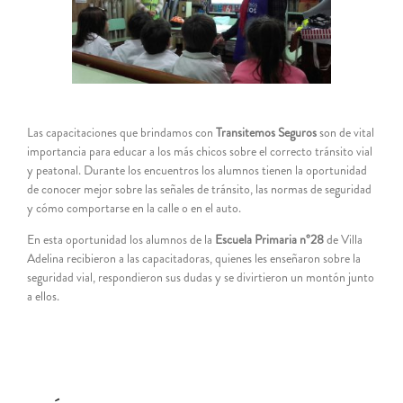
grande
Las capacitaciones que brindamos con
Transitemos Seguros
son de vital
importancia para educar a los más chicos sobre el correcto tránsito vial
y peatonal. Durante los encuentros los alumnos tienen la oportunidad
de conocer mejor sobre las señales de tránsito, las normas de seguridad
y cómo comportarse en la calle o en el auto.
En esta oportunidad los alumnos de la
Escuela Primaria n°28
de Villa
Adelina recibieron a las capacitadoras, quienes les enseñaron sobre la
seguridad vial, respondieron sus dudas y se divirtieron un montón junto
a ellos.