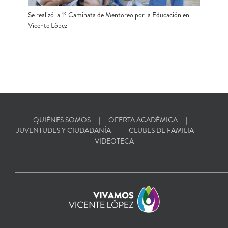
Se realizó la 1º Caminata de Mentoreo por la Educación en
Vicente López
QUIÉNES SOMOS
OFERTA ACADÉMICA
JUVENTUDES Y CIUDADANÍA
CLUBES DE FAMILIA
VIDEOTECA