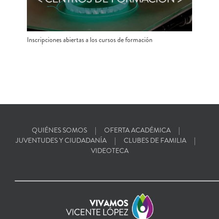
Inscripciones abiertas a los cursos de formación
QUIÉNES SOMOS
OFERTA ACADÉMICA
JUVENTUDES Y CIUDADANÍA
CLUBES DE FAMILIA
VIDEOTECA