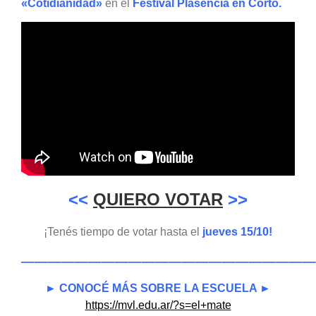
«Cotidianidad»
en el
Festival Plasencia en Corto.
<<
QUIERO VOTAR
>>
¡Tenés tiempo de votar hasta el
jueves 15/10!
——————————————————————
► CONOCÉ MÁS SOBRE LA ESCUELA ►
https://mvl.edu.ar/?s=el+mate