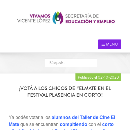
Saltar
al
contenido
MENÚ
Publicado el 02-10-2020
¡VOTÁ A LOS CHICOS DE #ELMATE EN EL
FESTIVAL PLASENCIA EN CORTO!
Ya podés votar a los
alumnos del Taller de Cine El
Mate
que se encuentran
compitiendo
con el
corto