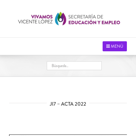
Saltar
al
contenido
MENÚ
JI7 – ACTA 2022