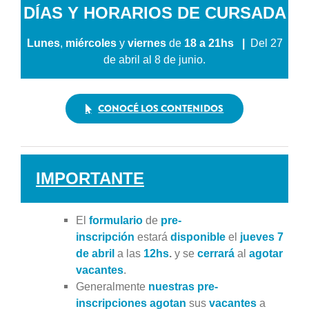
DÍAS Y HORARIOS DE CURSADA
Lunes
,
miércoles
y
viernes
de
18 a 21hs
|
Del 27
de abril al 8 de junio.
CONOCÉ LOS CONTENIDOS
IMPORTANTE
El
formulario
de
pre-
inscripción
estará
disponible
el
jueves 7
de abril
a las
12hs
.
y se
cerrará
al
agotar
vacantes
.
Generalmente
nuestras pre-
inscripciones
agotan
sus
vacantes
a