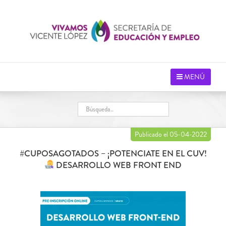
Saltar
al
contenido
MENÚ
Publicado el 05-04-2022
#CUPOSAGOTADOS – ¡POTENCIATE EN EL CUV!
DESARROLLO WEB FRONT END
Ver
imagen
más