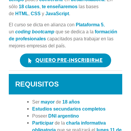
sólo
18 clases
,
te enseñaremos
las bases
de
HTML
,
CSS
y
JavaScript
.
El curso se dicta en alianza con
Plataforma 5
,
un
coding bootcamp
que se dedica a la
formación
de profesionales
capacitados para trabajar en las
mejores empresas del país.
QUIERO PRE-INSCRIBIRME
REQUISITOS
Ser
mayor
de
18 años
Estudios secundarios completos
Poseer
DNI argentino
Participar
de la
charla informativa
obligatoria
que se realizará el
lunes 11 de