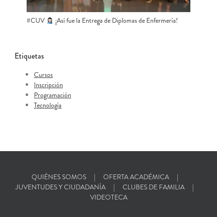
#CUV ​
​ ¡Así fue la Entrega de Diplomas de Enfermería!
Etiquetas
Cursos
Inscripción
Programación
Tecnología
QUIÉNES SOMOS
OFERTA ACADÉMICA
JUVENTUDES Y CIUDADANÍA
CLUBES DE FAMILIA
VIDEOTECA