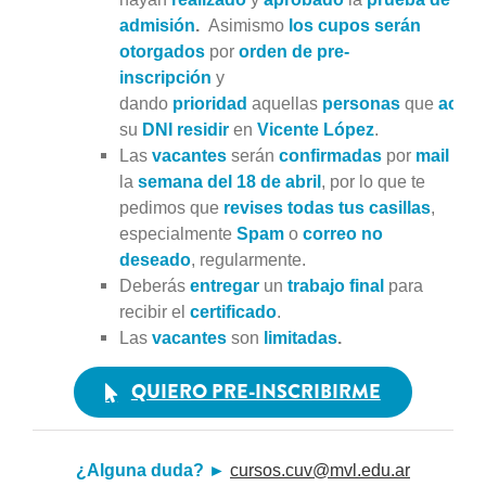
admisión
.
Asimismo
los cupos serán
otorgados
por
orden de pre-
inscripción
y
dando
prioridad
aquellas
personas
que
acred
su
DNI
residir
en
Vicente López
.
Las
vacantes
serán
confirmadas
por
mail
la
semana del 18 de abril
, por lo que te
pedimos que
revises todas tus casillas
,
especialmente
Spam
o
correo no
deseado
, regularmente.
Deberás
entregar
un
trabajo final
para
recibir el
certificado
.
Las
vacantes
son
limitadas
.
QUIERO PRE-INSCRIBIRME
¿Alguna duda?
►
cursos.cuv@mvl.edu.ar