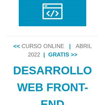
grande
<<
CURSO ONLINE
|
ABRIL
2022
|
GRATIS >>
DESA
R
ROLLO
WEB
FRONT-
END