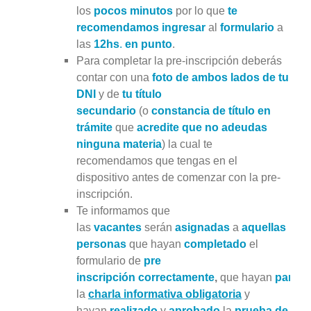
los
pocos minutos
por lo que
te
recomendamos ingresar
al
formulario
a
las
12hs
.
en punto
.
Para completar la pre-inscripción deberás
contar con una
foto de ambos lados de tu
DNI
y de
tu título
secundario
(o
constancia de título en
trámite
que
acredite que no adeudas
ninguna materia
) la cual te
recomendamos que tengas en el
dispositivo antes de comenzar con la pre-
inscripción.
Te informamos que
las
vacantes
serán
asignadas
a
a
qu
ellas
personas
que hayan
completado
el
formulario de
pre
inscripción
correctamente
,
que hayan
partic
la
charla
informativa
obligatoria
y
hayan
realizado
y
aprobado
la
prueba de