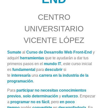
CENTRO
UNIVERSITARIO
VICENTE LÓPEZ
Sumate
al
Curso de Desarrollo Web Front-End
y
adquirí
herramientas
que te ayudarán a dar tus
primeros pasos en el
mundo IT
, este curso inicial
es
fundamental
para
descubrir
si
te
interesaría
una
carrera en la industria de la
programación
.
Para
participar
n
o necesitas conocimientos
previos
,
solo determinación
y
esfuerzo
. Empezar
a
programar no es fácil
, pero
en poco
tiempo
podés
convertirte
en
desarrollador/a
.
En