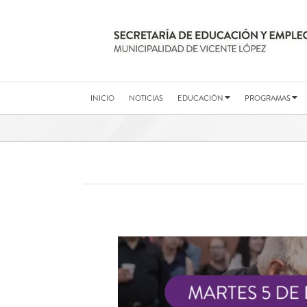
Saltar
al
contenido
INICIO
NOTICIAS
EDUCACIÓN
PROGRAMAS
Ver
imagen
más
grande