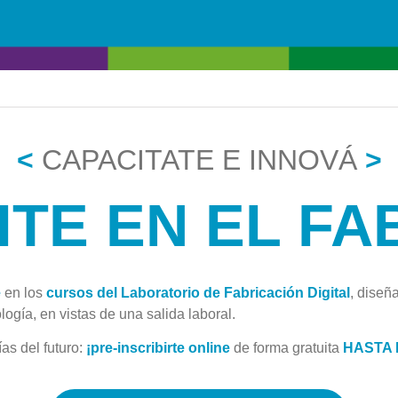
<
CAPACITATE E INNOVÁ
>
I
TE EN EL FA
e
en los
cursos del Laboratorio de Fabricación Digital
, diseñ
logía, en vistas de una salida laboral.
as del futuro:
¡pre-inscribirte online
de forma gratuita
HASTA 