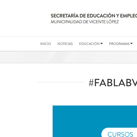
Saltar
al
contenido
INICIO
NOTICIAS
EDUCACIÓN
PROGRAMAS
#FABLAB
Ver
imagen
más
grande