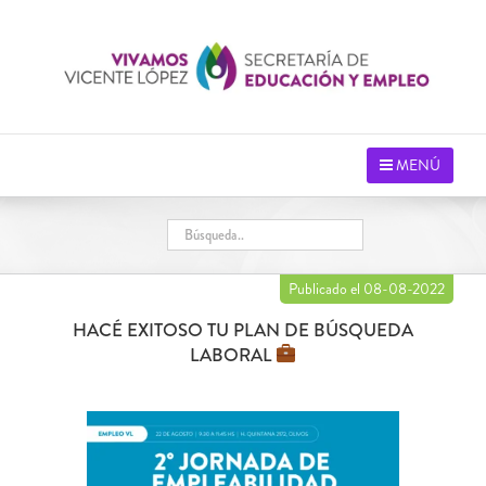
Saltar
al
contenido
MENÚ
Publicado el 08-08-2022
HACÉ EXITOSO TU PLAN DE BÚSQUEDA
LABORAL
Ver
imagen
más