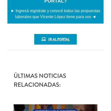
PORTAL?
► Ingresá registrate y conocé todas las propuestas
laborales que Vicente López tiene para vos ◄
IR AL PORTAL
ÚLTIMAS NOTICIAS
RELACIONADAS: