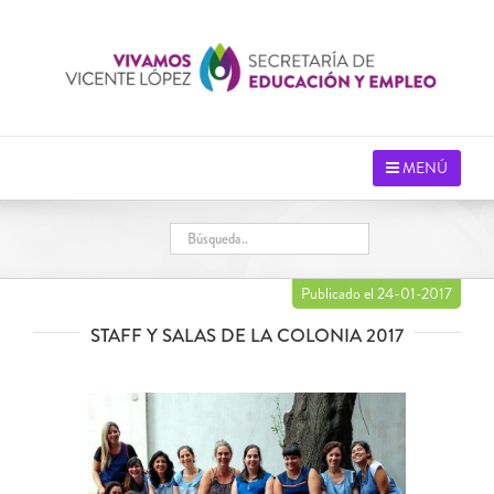
Saltar
al
contenido
MENÚ
Publicado el 24-01-2017
STAFF Y SALAS DE LA COLONIA 2017
Ver
imagen
más
grande