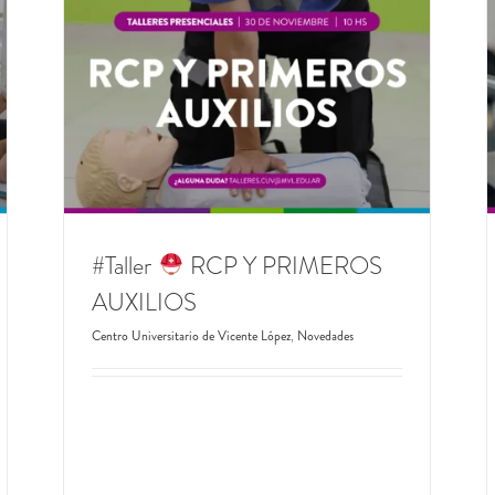
#Taller
PRIMEROS AUXILIOS Y RCP EN
GASTRONOMÍA
S
Centros Municipales de Capacitación Laboral
CMCL
es
Rainero
Dirección de Formación
Dirección General de
Formación y Empleo
Novedades
#Taller
RCP Y PRIMEROS
AUXILIOS
Centro Universitario de Vicente López
,
Novedades