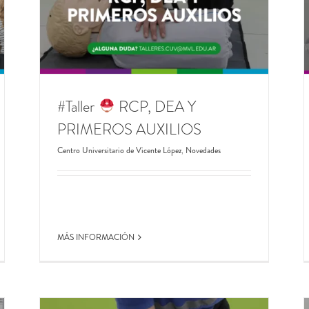
#Inscripción20245
ENFERMERÍA
IOS
UNIVERSITARIA
es
Centro Universitario de Vicente López
Novedades
#Taller
RCP, DEA Y
PRIMEROS AUXILIOS
Centro Universitario de Vicente López
,
Novedades
MÁS INFORMACIÓN