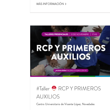
MÁS INFORMACIÓN
S AUXILIOS
ópez
Novedades
#Taller
RCP Y PRIMEROS
AUXILIOS
Centro Universitario de Vicente López
,
Novedades