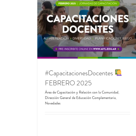
EBRERO 2025
#Taller
RCP Y PRIMEROS AUXILIO
con la Comunidad
Complementaria
Centro Universitario de Vicente López
Novedad
#CapacitacionesDocentes
FEBRERO 2025
Área de Capacitación y Relación con la Comunidad
,
Dirección General de Educación Complementaria
,
Novedades