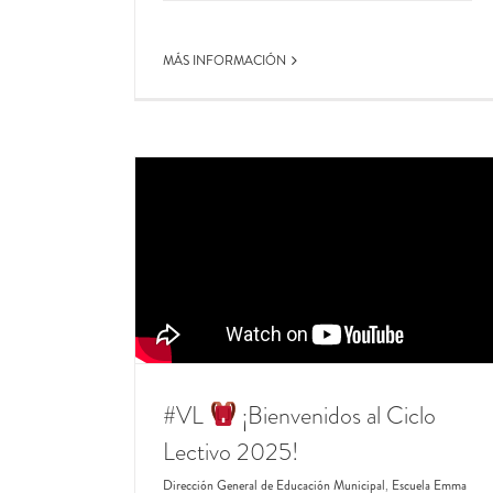
MÁS INFORMACIÓN
#Montessori
​ ¡Visitamos junto a FAMM el 
Montessori School!
Dirección General de Educación Municipal
Jardin
Infantes
Novedades
#VL
​ ¡Bienvenidos al Ciclo
Lectivo 2025!
Dirección General de Educación Municipal
,
Escuela Emma