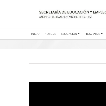
Saltar
al
contenido
INICIO
NOTICIAS
EDUCACIÓN
PROGRAMAS
CONCURSO DOCENTE 2025 / ORDEN