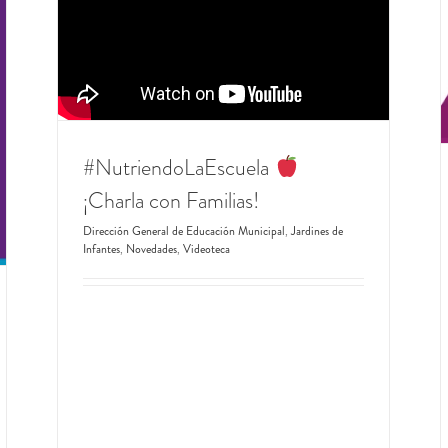
#CuadernoDigitalVL
Dirección General de Educación Municipal
Jardines de
Infantes
Jardines Maternales
Novedades
#NutriendoLaEscuela
¡Charla con Familias!
Dirección General de Educación Municipal
,
Jardines de
Infantes
,
Novedades
,
Videoteca