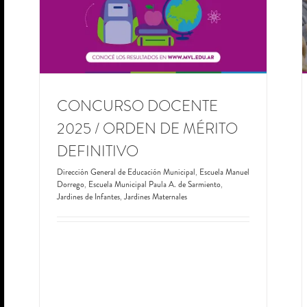
MUNICIPALES ] FINALIZADO
ela
Dirección General de Educación Municipal
Jardines de
de
Infantes
Jardines Maternales
Novedades
les
CONCURSO DOCENTE
2025 / ORDEN DE MÉRITO
DEFINITIVO
Dirección General de Educación Municipal
,
Escuela Manuel
Dorrego
,
Escuela Municipal Paula A. de Sarmiento
,
Jardines de Infantes
,
Jardines Maternales