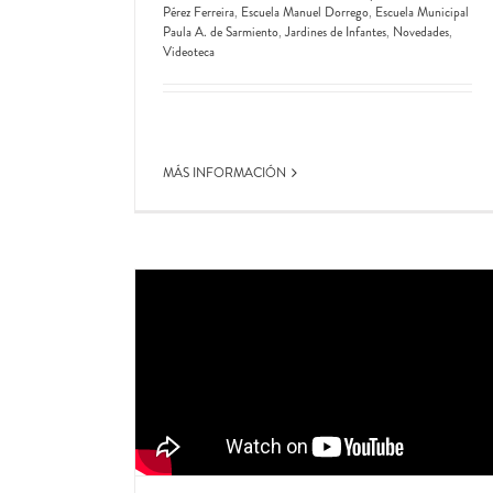
Pérez Ferreira
,
Escuela Manuel Dorrego
,
Escuela Municipal
Paula A. de Sarmiento
,
Jardines de Infantes
,
Novedades
,
Videoteca
MÁS INFORMACIÓN
Colonia de Verano 2025 en #VicenteLo
Dirección General de Educación Municipal
Escu
Manuel Dorrego
Jardines de Infantes
Jardines Mate
Novedades