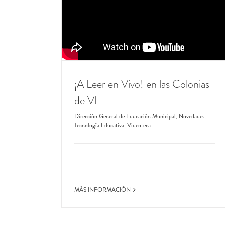
CONCURSO DOCENTE 2026
Dirección General de Educación Municipal
Escu
Municipal Paula A. de Sarmiento
Novedades
¡A Leer en Vivo! en las Colonias
de VL
Dirección General de Educación Municipal
,
Novedades
,
Tecnología Educativa
,
Videoteca
MÁS INFORMACIÓN