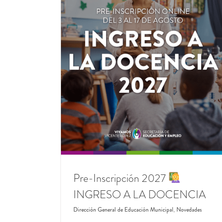
DE MÉRITO SEGÚN TÍTULOS Y
ANTECEDENTES
Dirección General de Educación Municipal
Noved
RESO A LA
icipal
Novedades
Pre-Inscripción 2027
INGRESO A LA DOCENCIA
Dirección General de Educación Municipal
,
Novedades