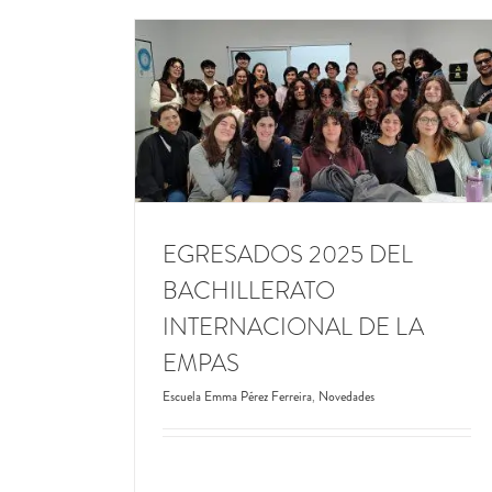
EGRESADOS DEL CENTRO MUNICIPA
CHILLERATO
FORMACIÓN INTEGRAL
A EMPAS
Actividades
CFI
Dirección General de Educac
Novedades
Municipal
Novedades
Videoteca
EGRESADOS 2025 DEL
BACHILLERATO
INTERNACIONAL DE LA
EMPAS
Escuela Emma Pérez Ferreira
,
Novedades