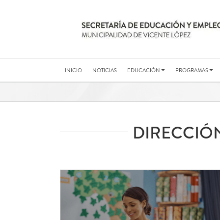
Saltar
al
contenido
INICIO
NOTICIAS
EDUCACIÓN
PROGRAMAS
DIRECCIÓ
#ConcursoDocente2026
PUNTAJE Y O