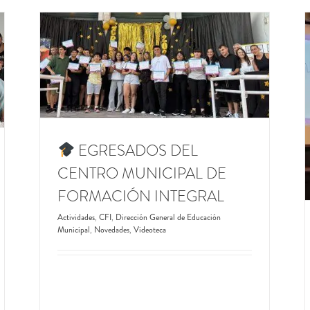
L DE
ión
CAMADA 2025: EGRESADOS DE LA
ESCUELA SECUNDARIA MUNICIPAL PAULA
ALBARRACÍN DE SARMIENTO
Dirección General de Educación Municipal
Escuela
EGRESADOS DEL
Municipal Paula A. de Sarmiento
Novedades
CENTRO MUNICIPAL DE
FORMACIÓN INTEGRAL
Actividades
,
CFI
,
Dirección General de Educación
Municipal
,
Novedades
,
Videoteca