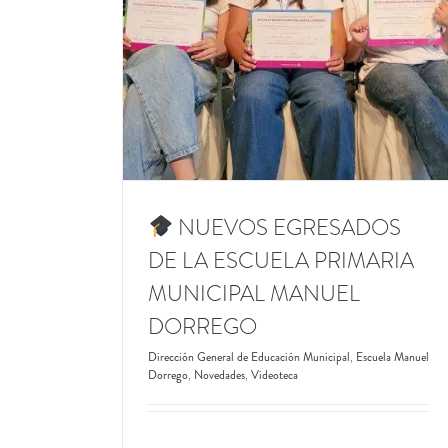
 LA ESCUELA
Escuela Manuel Dorrego
Novedades
NUEL DORREGO
unicipal
Escuela
Videoteca
NUEVOS EGRESADOS
DE LA ESCUELA PRIMARIA
MUNICIPAL MANUEL
DORREGO
Dirección General de Educación Municipal
,
Escuela Manuel
Dorrego
,
Novedades
,
Videoteca