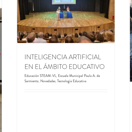
ITO
A. de
OLIMPIADA INFORMÁTICA ARGENTINA
Educación STEAM-VL
Escuela Municipal Paula A. de
Sarmiento
Novedades
Tecnología Educativa
INTELIGENCIA ARTIFICIAL
EN EL ÁMBITO EDUCATIVO
Educación STEAM-VL
,
Escuela Municipal Paula A. de
Sarmiento
,
Novedades
,
Tecnología Educativa