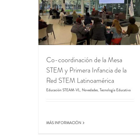
y Primera Infancia
américa
ecnología Educativa
Co-coordinación de la Mesa
STEM y Primera Infancia de la
Red STEM Latinoamérica
Educación STEAM-VL
,
Novedades
,
Tecnología Educativa
MÁS INFORMACIÓN