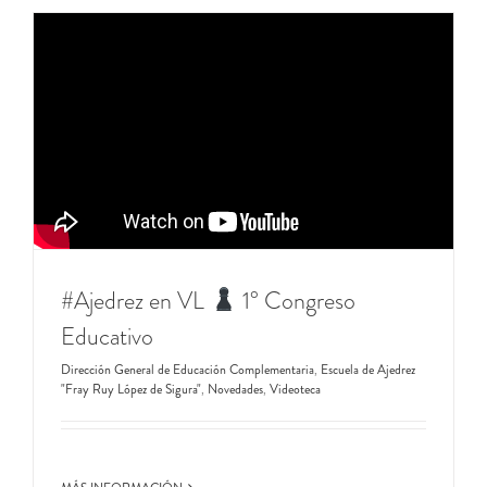
#Ajedrez en VL
​ 1° Congreso
Educativo
Dirección General de Educación Complementaria
,
Escuela de Ajedrez
"Fray Ruy López de Sigura"
,
Novedades
,
Videoteca