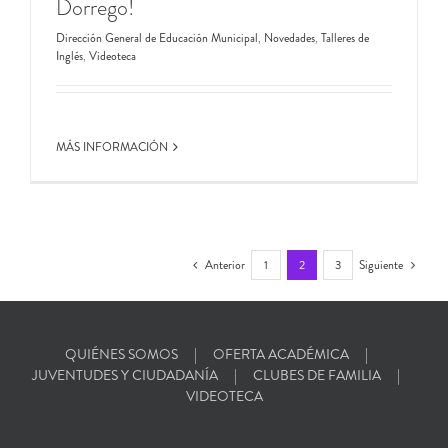
Dorrego!
Dirección General de Educación Municipal
,
Novedades
,
Talleres de
Inglés
,
Videoteca
MÁS INFORMACIÓN
Anterior
1
2
3
Siguiente
QUIÉNES SOMOS
OFERTA ACADÉMICA
JUVENTUDES Y CIUDADANÍA
CLUBES DE FAMILIA
VIDEOTECA